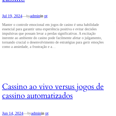
Jul 19, 2024
—
admin
in
pt
by
Manter o controle emocional em jogos de casino é uma habilidade
essencial para garantir uma experiência positiva e evitar decisões
impulsivas que possam levar a perdas significativas. A excitação
inerente ao ambiente do casino pode facilmente afetar o julgamento,
tornando crucial o desenvolvimento de estratégias para gerir emoções
como a ansiedade, a frustração e a…
Cassino ao vivo versus jogos de
cassino automatizados
Jun 14, 2024
—
admin
in
pt
by