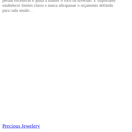
perdas excessivas e ajuda a manter o foco na diversão. É importante
estabelecer limites claros e nunca ultrapassar o orçamento definido
para cada sessão…
Precious Jewelery