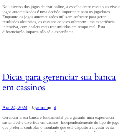
No universo dos jogos de azar online, a escolha entre cassino ao vivo e
jogos automatizados é uma decisão importante para os jogadores.
Enquanto os jogos automatizados utilizam software para gerar
resultados aleatórios, os cassinos ao vivo oferecem uma experiência
interativa, com dealers reais transmitidos em tempo real. Esta
diferenciação impacta não só a experiência…
Dicas para gerenciar sua banca
em cassinos
Apr 24, 2024
—
admin
in
pt
by
Gerenciar a sua banca é fundamental para garantir uma experiência
sustentável e divertida em casinos. Independentemente do tipo de jogo
que preferir, controlar o montante que está disposto a investir evita