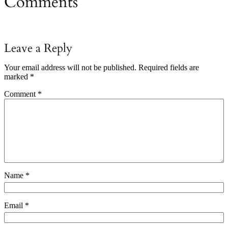
Comments
Leave a Reply
Your email address will not be published.
Required fields are
marked
*
Comment
*
Name
*
Email
*