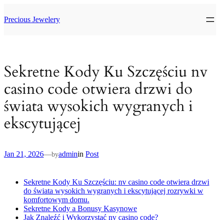
Skip
to
Precious Jewelery
content
Sekretne Kody Ku Szczęściu nv
casino code otwiera drzwi do
świata wysokich wygranych i
ekscytującej
Jan 21, 2026
—
admin
in
Post
by
Sekretne Kody Ku Szczęściu: nv casino code otwiera drzwi
do świata wysokich wygranych i ekscytującej rozrywki w
komfortowym domu.
Sekretne Kody a Bonusy Kasynowe
Jak Znaleźć i Wykorzystać nv casino code?