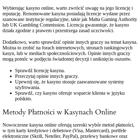
Wybierając kasyno online, warto zwrócić uwagę na jego licencję i
reputację. Renomowane kasyna posiadają licencje wydane przez
szanowane instytucje regulacyjne, takie jak Malta Gaming Authority
lub UK Gambling Commission. Licencja gwarantuje, że kasyno
działa zgodnie z prawem i przestrzega zasad uczciwości.
Dodatkowo, warto sprawdzić opinie innych graczy na temat kasyna.
Można to zrobić na forach internetowych, stronach rankingowych
kasyn, lub w mediach społecznościowych. Opinie innych graczy
mogą pomóc w podjęciu świadomej decyzji i uniknięciu oszustw.
Sprawdź licencję kasyna.
Przeczytaj opinie innych graczy.
Upewnij się, że kasyno stosuje zaawansowane systemy
szyfrowania.
Sprawdź, czy kasyno oferuje wsparcie klienta w języku
polskim.
Metody Płatności w Kasynach Online
Nowoczesne kasyna online oferują szeroki wybór metod płatności,
w tym karty kredytowe i debetowe (Visa, Mastercard), portfele
elektroniczne (Skrill, Neteller, PayPal), przelewy bankowe oraz