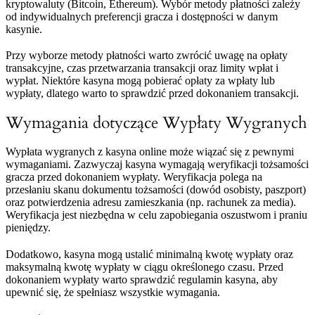
kryptowaluty (Bitcoin, Ethereum). Wybór metody płatności zależy
od indywidualnych preferencji gracza i dostępności w danym
kasynie.
Przy wyborze metody płatności warto zwrócić uwagę na opłaty
transakcyjne, czas przetwarzania transakcji oraz limity wpłat i
wypłat. Niektóre kasyna mogą pobierać opłaty za wpłaty lub
wypłaty, dlatego warto to sprawdzić przed dokonaniem transakcji.
Wymagania dotyczące Wypłaty Wygranych
Wypłata wygranych z kasyna online może wiązać się z pewnymi
wymaganiami. Zazwyczaj kasyna wymagają weryfikacji tożsamości
gracza przed dokonaniem wypłaty. Weryfikacja polega na
przesłaniu skanu dokumentu tożsamości (dowód osobisty, paszport)
oraz potwierdzenia adresu zamieszkania (np. rachunek za media).
Weryfikacja jest niezbędna w celu zapobiegania oszustwom i praniu
pieniędzy.
Dodatkowo, kasyna mogą ustalić minimalną kwotę wypłaty oraz
maksymalną kwotę wypłaty w ciągu określonego czasu. Przed
dokonaniem wypłaty warto sprawdzić regulamin kasyna, aby
upewnić się, że spełniasz wszystkie wymagania.