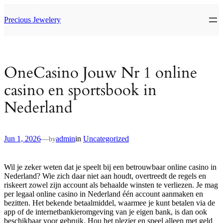
Skip
to
Precious Jewelery
content
OneCasino Jouw Nr 1 online
casino en sportsbook in
Nederland
Jun 1, 2026
—
admin
in
Uncategorized
by
Wil je zeker weten dat je speelt bij een betrouwbaar online casino in
Nederland? Wie zich daar niet aan houdt, overtreedt de regels en
riskeert zowel zijn account als behaalde winsten te verliezen. Je mag
per legaal online casino in Nederland één account aanmaken en
bezitten. Het bekende betaalmiddel, waarmee je kunt betalen via de
app of de internetbankieromgeving van je eigen bank, is dan ook
beschikbaar voor gebruik. Hou het plezier en speel alleen met geld