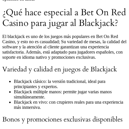
¿Qué hace especial a Bet On Red
Casino para jugar al Blackjack?
El blackjack es uno de los juegos más populares en Bet On Red
Casino, y esto no es casualidad; Su variedad de mesas, la calidad del
software y la atención al cliente garantizan una experiencia
satisfactoria. Además, está adaptado para jugadores españoles, con
soporte en idioma nativo y promociones exclusivas.
Variedad y calidad en juegos de Blackjack
Blackjack clásico: la versión tradicional, ideal para
principiantes y expertos.
Blackjack múltiple manos: permite jugar varias manos
simultáneamente.
Blackjack en vivo: con crupieres reales para una experiencia
más inmersiva.
Bonos y promociones exclusivas disponibles