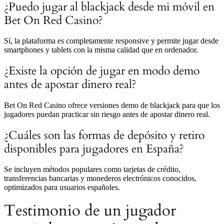
¿Puedo jugar al blackjack desde mi móvil en
Bet On Red Casino?
Sí, la plataforma es completamente responsive y permite jugar desde
smartphones y tablets con la misma calidad que en ordenador.
¿Existe la opción de jugar en modo demo
antes de apostar dinero real?
Bet On Red Casino ofrece versiones demo de blackjack para que los
jugadores puedan practicar sin riesgo antes de apostar dinero real.
¿Cuáles son las formas de depósito y retiro
disponibles para jugadores en España?
Se incluyen métodos populares como tarjetas de crédito,
transferencias bancarias y monederos electrónicos conocidos,
optimizados para usuarios españoles.
Testimonio de un jugador