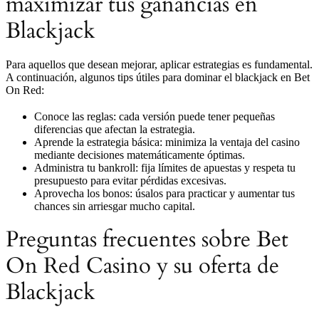
maximizar tus ganancias en
Blackjack
Para aquellos que desean mejorar, aplicar estrategias es fundamental.
A continuación, algunos tips útiles para dominar el blackjack en Bet
On Red:
Conoce las reglas: cada versión puede tener pequeñas
diferencias que afectan la estrategia.
Aprende la estrategia básica: minimiza la ventaja del casino
mediante decisiones matemáticamente óptimas.
Administra tu bankroll: fija límites de apuestas y respeta tu
presupuesto para evitar pérdidas excesivas.
Aprovecha los bonos: úsalos para practicar y aumentar tus
chances sin arriesgar mucho capital.
Preguntas frecuentes sobre Bet
On Red Casino y su oferta de
Blackjack